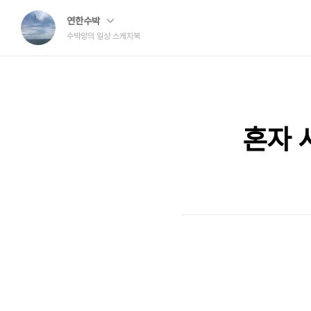
연한수박
수박양의 일상 스케치북
혼자 