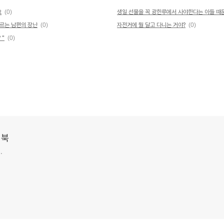
요
(0)
생일 선물을 꼭 광한루에서 사야한다는 아들 때
모르는 남편의 장난
(0)
자전거에 뭘 달고 다니는 거야?
(0)
 "
(0)
치북
.