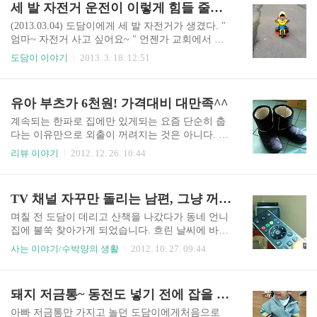
세 발 자전거 운전이 이렇게 힘들 줄이야
고 배변 훈련을 하리라고 맘을 먹으니 조금 느긋해
리 도담이가 가장 많은 국수를 먹었을거다. 선생님
져서 도담이에게 스트레스를..
이 냄비를 하나씩 나눠 줬을 때 그제서야 놀이에 적
(2013.03.04) 도담이에게 세 발 자전거가 생겼다. "
극 관심을 보인 도담이... 냄비 놀이를 더 하고 싶어
엄마~ 자전거 사고 싶어요~ " 언젠가 교회에서 도
해서 잠시 애를 먹었다. 하늘에서 국수비가 내려요
담이가 하는 말을 들은 언니가 언니도 얻었다면서
도담이 이야기
2013. 3. 18. 12:51
~~ 검정 도화지에 우산도 그리고 비도 그리고... 양
그냥 가져다 준 거였다. 그동안은 추워서 밖에서 안
면테이프를 이용해 국수 비가 내리는 표현도 해보
태우다가 처음으로 자전거를 끌고 나왔는데... 도담
았다. -아직 제대로된 그림을 그리진 못하지만 요
이의 자전거 타는 모습이 너무나 힘겨워 보였다. 페
유아 부츠가 6천원! 가격대비 대만족^^
즘들어 그리기에 무척 흥미를 보인다.- 그리고 다
달을 밟을 줄 몰라서 종종걸음으로 운전을 하는 도
음 날..
담이... 페달에 발이라도 올리면 밀어주기라도 할텐
계속되는 한파로 집에만 있게되는 요즘 단순히 춥
데 그건 또 싫댄다. ㅡ.ㅡ;; 도담이는 끝까지 혼자서
다는 이유만으로 외출이 꺼려지는 것은 아니다. 추
타고 가겠다고 하지 가야할 목적지가 있으니 마음
워서 겹겹이 옷을 껴입어야 하는데 도담이가 엄마
리뷰 이야기
2012. 12. 26. 10:44
은 점점 급해지지 괜히 자전거를 끌고 나왔나... 후
가 원하는데로 옷을 안입으려고 해서 이기도 하고
회스럽기도 했다. 10 여분이면 갔을 길을... 도착해
눈길 걷기를 좋아하는 도담이가 쉽게 젖을 수 있는
서 보니 40분 정도는 걸린 것 같다. 도담이에게 세
신발만 신으려고 해서 이기도 하다. 밖에 나가면 한
TV 채널 자꾸만 돌리는 남편, 그냥 꺼버리고 싶어
발 자전거 운전이 이렇게 힘들 줄은 몰랐다..
참을 눈을 밟으며 놀아서 부츠를 사주고 싶어도 막
상 아이가 안신으면 어쩌나 싶어 망설이던 차에 마
며칠 전 도담이 데리고 산책을 나갔다가 동네 언니
트에서 우연히 저렴한 부츠를 발견하게 되었다. 그
집에 불쑥 찾아가게 되었습니다. 흐린 날씨에 바람
냥 평범한 어그부츠다. 보기에도 저렴해보이는 이
도 찬데다 도담이도 자꾸만 이모집이나 집사님 집
사는 이야기/수박양의 생활
2012. 10. 27. 09:44
부츠 가격은 6천원^^ 밑창도 두껍고 잘 안미끄러질
에 가자길래 언니한테 전화를 했더니 와도 괜찮다
것 같아서 구매를 했는데 사이즈가 도담이 신기엔
고... 너무너무 고마웠습니다. 언니 집에 들어서자
좀 크다. 작은 건 이미 다 나가고 없는데다 부츠니
마자 도담이는 여느때 처럼 아주 자연스럽게 싱크
돼지 저금통~ 동전도 넣기 전에 잡을 생각부터 하게 돼
까 조금 커도 되지 싶었다. 혹시라도 도담이가 안신
대 문을 열더니 냄비를 종류별로 꺼내서 놀기 시작
겠다고 그럼 내년에 신겨도 되..
했습니다. 그 때 언니가 뉴스를 보고 있었는데 도담
아빠 저금통만 가지고 놀던 도담이에게처음으로