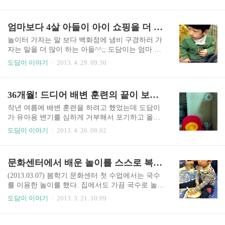
를 해주었다. 목욕할 때 욕조에 담궈놓구 싹둑싹둑
리도 도담이에게 " 토끼야~ " 하고 불러주었다. 양
~ 도담이가 더 아가였을 땐 좀 못잘라도 봐줄만 했
념도 듬뿍 듬뿍 넣고있는 우리 토끼~~ 무슨 요리를
는데 4살이 되니 없는 솜씨가 조금 미안해졌다. 삐
엄마보다 4살 아들이 아이 쇼핑을 더 좋아해
했냐고 물어도 대답을 듣기란 참 어렵다. 이..
뚤빼뚤~ 신랑은 괜찮다고 하지만 누가봐도 엄마가
잘라 준 티가 팍팍 난다. 점점 숱도 많아져서 지난
놀이터 가자는 말 보다 백화점에 냄비 구경하러 가
번엔 욕실 하수구까지 막혔었다. 그거 뚫으려다 아
자는 말을 더 많이 하는 아들^^;; 도담이는 엄마 보
들이랑 같이 넘어지기도 하고... ㅠㅠ 그래서 이번
다도 더 아이 쇼핑을 좋아한다. 나는 그닥 아이 쇼
도담이 이야기
2013. 4. 29. 09:30
엔 방에서 커트를 시도했는데 그래도 마무리는 욕
핑을 즐기지 않는다. 구경만 할껀데 직원들이 말을
실에서 해야했다. 아직 도담이가 뭘 몰라서 그렇지
걸어 오면 난감하기도 하고 여자 이면서도 쇼핑을
'집으로' 영화에서 어린 유승호가 할머니 한테 그랬
하면 쉽게 피로감을 느낀다. 뭔가 살 게 있어도 여
36개월! 드디어 배변 훈련의 끝이 보인다~
던 것 처럼 머리 이상하다고 울며불며 했을지도 모
기저기 둘러보고 고르기 보다 괜찮고 맘에 들면 그
르겠다..
냥 사버리는... 그래서 후회하는 경우도 가끔 있었
작년 여름에 배변 훈련을 하려고 했었는데 도담이
다. 그런데 아들래미 때문에 백화점에 출근하시피
가 유아용 변기를 심하게 거부해서 포기하고 올해
한 적도 있으니 한 번 가서 아들이 원하는데로 다
초부터 다시 시도를 했었다. 관련글 링크> " 유아용
도담이 이야기
2013. 4. 26. 08:02
보고 오면 하루가 다 간다. 얼마 전까지만 해도 백
변기 싫어하는 아들 배변 훈련 시키기" 혹시 부끄
화점 마트 주방 코너에 가면 냄비나 뚝배기, 압력밥
러워서 그러나 싶어 변기에 앉을 때 수건을 덮어 주
솥을 종류대로 다 만져보고 뚜껑도 열어보고 그랬
었는데 재미가 있어서 그랬는지 정말 부끄러웠던
문화센터에서 배운 놀이를 스스로 복습하는 아들
다. 한 번씩만 하면 그나마 괜찮았을 텐데 세번이고
건지 아무튼 그때부터 유아용 변기에 앉기 시작했
네번이고 반복해서..
다. 하지만 아침에 일어나자마자 소변 보는 게 전부
(2013.03.07) 봄학기 문화센터 첫 수업에서는 국수
였다. 어쩌다 자기 전에도 한 번씩 변기에 소변을
를 이용한 놀이를 했다. 집에서도 가끔 국수로 놀게
보기도 했지만 하루에 한 번도 안하는 날도 있었다.
해주지만 문화센터에서 처럼 많이 주지도 않을 뿐
도담이 이야기
2013. 3. 21. 10:09
날이 춥기도 했지만 빨래 걱정에 차마 옷을 벗겨 놓
더러 마음껏 뿌리며 놀지 못하기에 신나게 놀아주
질 못한 것이 배변 훈련을 더 더디게 만들었는지도
길 바랬는데... 도담이는 앉아서 먹기에 바빴다. ㅡ.
모르겠다. 하지만 여름이 되면 본격적으로 벗겨놓
ㅡ;; 아마도 그 날 함께 수업을 한 친구들 중에서 우