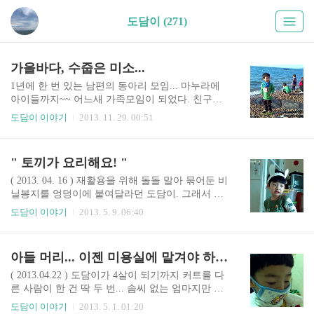
도담이 (271)
가을바다, 수줍은 미소...
1년에 한 번 있는 남편의 동아리 모임... 마누라에
아이들까지~~ 어느새 가족모임이 되었다. 친구랑
동생들은 저만치서 함께 돌던지며 노는데 도담인
도담이 이야기
2013. 11. 29. 00:51
엄마 곁에서 혼자 놀면서도 무척이나 재밌어 했다.
제법 쌀쌀했지만 그래도 화창한 날씨여서 나름 괜
찮았던 가을 바다... 이사로 정신없고 바빴던 마음
" 토끼가 요리해요! "
을 조금은 달랠 수 있었던 것 같다. 도담이와 함께
셀카^^ 수줍은 듯 웃는 도담이 표정이... 참 맘에 든
( 2013. 04. 16 ) 재활용을 위해 돌돌 말아 묶어둔 비
다.
닐봉지를 엉덩이에 붙여달라던 도담이. 그래서 봉
지를 꼬리처럼 엉덩이 쪽에 끼워주고 거울을 보여
도담이 이야기
2013. 5. 9. 06:40
주니 좋다고 웃었다. 동그랗게 뭉쳐진 봉지가 토끼
꼬리 같다고 말해주니 토끼는 귀도 있어야 한단다.
^^;; 그래서 내친김에 토끼 귀모양 머리띠를 급조했
아들 머리... 이젠 미용실에 맡겨야 하나...
다. 스케치북에 머리띠 모양을 그리고 오리고 해서
ㅋ 엄마가 대충 만든 토끼 귀를 달고나니 봉지 꼬리
( 2013.04.22 ) 도담이가 4살이 되기까지 커트를 다
는 떨어지던 말던 신경도 안썼다. 냄비에 요리 재료
른 사람이 한 건 딱 두 번... 솜씨 없는 엄마지만 미
를 아주 열심히 넣고있는 도담이 ㅋ " 토끼가 요리
용실 가는 비용이 아깝기도 하고 해서 집에서 커트
도담이 이야기
2013. 5. 1. 01:20
해요! "를 외치며 바쁘게 움직였다. ^^;; 그래서 우