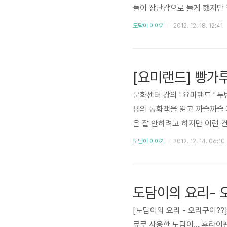
놀이 장난감으로 놀게 했지만 
빨간 소방차에 쌀을 싣기도 하
도담이 이야기
2012. 12. 18. 12:41
쯤 주방용 장난감으로 교체를..
도담이 ㅋㅋ 그렇게 한참 놀고
는 소리가 재미난지 점점 더 하
[요미랜드] 빵가
문화센터 강의 ' 요미랜드 ' 
용의 동화책을 읽고 까슬까슬 
은 잘 안하려고 하지만 이런 
간단했다. 식빵은 테두리 부분
도담이 이야기
2012. 12. 14. 06:10
에 비엔나 소세지를 하나씩 넣
챙겼길래 하나씩 더 끼워줬다. 
기는 건 위험해서 선생님이 대
도담이의 요리- 
[도담이의 요리 - 오리구이??
료로 사용한 도담이... 후라