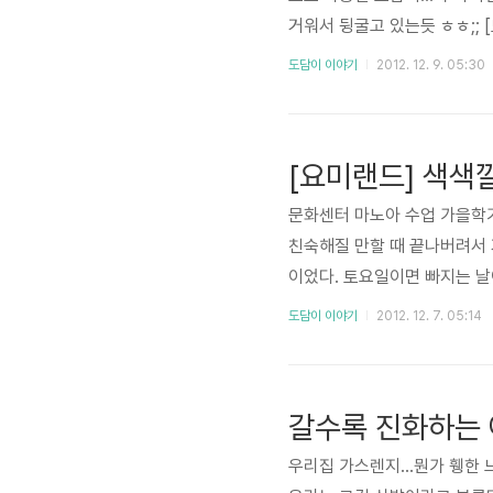
거워서 뒹굴고 있는듯 ㅎㅎ;; 
하던 전기 밥솥으로 뭔갈 열심히
도담이 이야기
2012. 12. 9. 05:30
어 넣었다. 바나나는 익혀 먹
을 다해본다. 평소 요리 놀이를
료들로만 이리 해놓으니 그럴듯 
[요미랜드] 색색
문화센터 마노아 수업 가을학
친숙해질 만할 때 끝나버려서
이었다. 토요일이면 빠지는 날
하다 선택한 것이 '요미랜드'
도담이 이야기
2012. 12. 7. 05:14
때랑 비슷해서 도담이가 덜 낯설
어서 목걸이도 만들어 걸고 접
불삼아 덮기~~ 알록달록 털실
갈수록 진화하는 
든다고..
우리집 가스렌지...뭔가 휑한