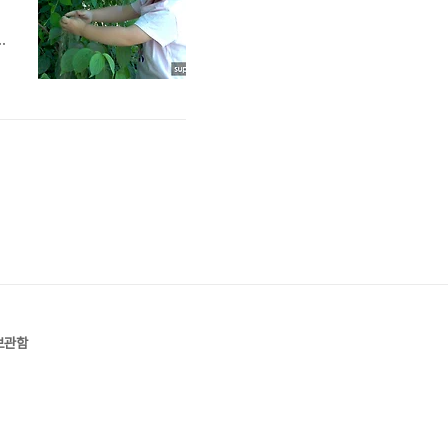
발
래
래
보관함