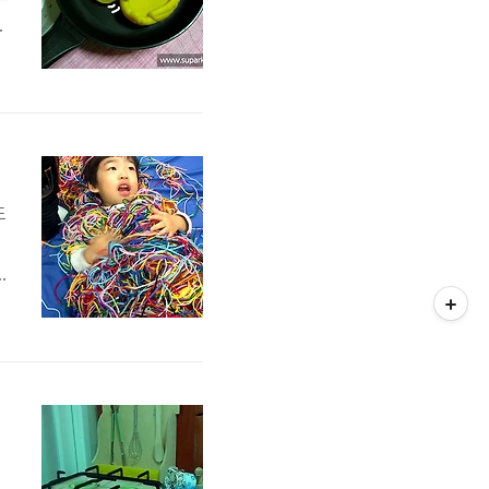
용
각
도
민
묶
만