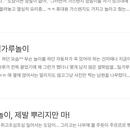
. " 도담이는 삼발이 없어. "그러면서 가스렌지 삼발이를 자기 싱크대에
올려놓고 열심히 요리중... ㅋㅋ 휴대용 가스렌지도 가지고 놀라고 줬는데
집에 있는 주방 살림은 모두 도담이의 놀이감일 뿐이다. 요리를 하려면 도담
이제는 삼발이까지 빌려야 하는 상황이다. 어쩔 수 없이 요즘은 가스렌지
 사용한다.요리 하는 걸 볼 수 있어서 그런지거기서 요리를 하면 그나마 
 주방놀이에점점 더 난감한 상황들이 연출되고나는 그 핑계로 요리 하는
밀가루놀이
이 하던 모습^^ 무슨 놀이를 하던 자동차가 꼭 있어야 하는 건저때나 지금
가루가 잔뜩 묻었기에 왜 그런가 했더니 몇개 남지 않은 쌀튀밥을...밀가루
ㅠㅠ 애 옆에 앉아서는 말리지도 않고그냥 사진만 찍는 남편을 나무랐더
은 것도 아닌데 뭐. " 평소에 나보다도 더 애 먹는 거에 신경을 많이 쓰면서
듯 하다. 아이를 키우다 보면 부부싸움이 잦아지기도 한다는데육아에 대한
문에그런데서 오는 말다툼도 종종 생기는 것 같다. 생각해 보면 참 사소한
해서도 부부사이에 많은 대화가 필요한 것 같다. 나는 아무래도 ..
이, 제발 뿌리지만 마!
켜쥐고조심조심 일어서는 도담이... 그리고는 나무에 물 주듯이 주르르르 