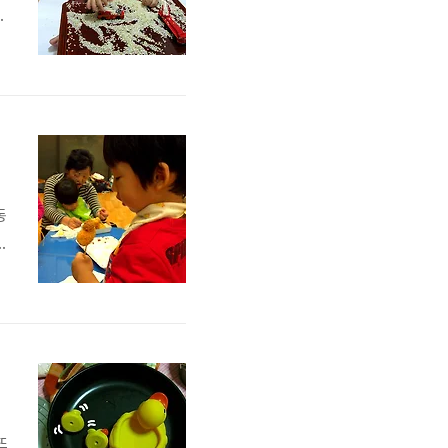
때
는
동
.
뜨