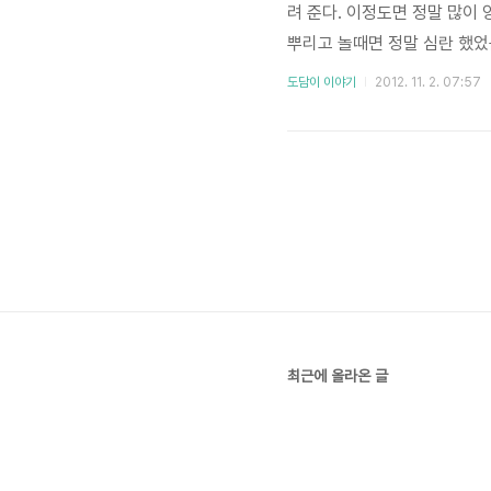
려 준다. 이정도면 정말 많이
뿌리고 놀때면 정말 심란 했었
끝까지 온통 모래였었다. 물 
도담이 이야기
2012. 11. 2. 07:57
밭이지만 사실 여기선 논 적은
를 집어 넣으면서 놀았다. 모
그만좀 집어 넣지?씻기 힘든데
최근에 올라온 글