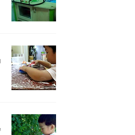
이
보
좀
이
니
뿌