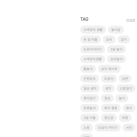
TAG
more
수박양의 생활
놀이감
세 살 아들
요리
감기
도담이이야기
3살 놀이
수박양의생활
요리놀이
물놀이
요리·레시피
간편요리
도담이
남편
일상·생각
생각
신혼일기
육아일기
일상
놀이
주방놀이
육아·결혼
육아
3살 아들
장난감
여행
쇼핑
도담이 이야기
사진