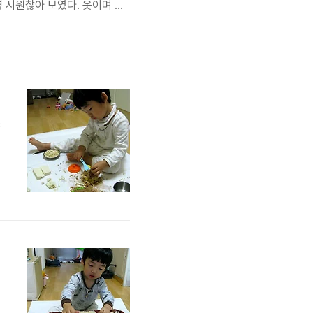
영 시원찮아 보였다. 옷이며 몸
. 여기저기 묻히지 않고 얌전
운해져서 은근슬쩍 도담이 발가락
ㅎ
들