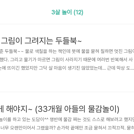
3살 놀이 (12)
 그림이 그려지는 두들북~
니가 사준 두들북~~ 물로 색칠을 하는 책인데 붓에 물을 묻혀 칠하면 멋진 그림
했다. 그리고 물기가 마르면 그림이 사라지기 때문에 여러번 반복해서 사
눈에 뜨이긴 했었지만 그닥 살 마음이 생기진 않았었는데... 근데 막상 도
 하나 사줄걸 하는 생각이 들더라. 이 날 밤 10시가 넘은 시간에 도담이
복해서 칠하고 또 칠하고 했던 것 같다. ^^;;
 해야지~ (33개월 아들의 물감놀이)
 물감놀이를 하고 있는 도담이^^ 쟁반에 물감 짜는 것도 스스로 해보려고 했
 너무 오랜만이어서 그랬을까? 손가락 끝에만 조금 묻혀서 끄적끄적. 묻