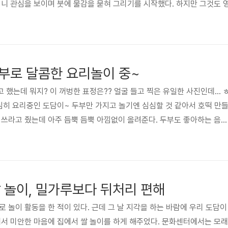
더니 관심을 보이며 붓에 물감을 묻혀 그리기를 시작했다. 하지만 그것도 
놓은 전지가 찢어지도록 놀던 아이가 이러니 오히려 내가 부추기게 되더라
편하고 좋지만 그 시기가 너무 빨리 찾아온 것 같았다. 괜스레 내가 서
보라고 했는데... 저도 따라서..
부로 달콤한 요리놀이 중~
했는데 뭐지? 이 꺼벙한 표정은?? 얼굴 들고 찍은 유일한 사진인데... 
열심히 요리중인 도담이~ 두부만 가지고 놀기엔 심심할 것 같아서 호떡 만
 쓰라고 줬는데 아주 듬뿍 듬뿍 아낌없이 올려준다. 두부도 좋아하는 음식
 다행히도 저걸 정말로 먹겠다고 하지는 않았다. 국수로 놀이를 할 때는
ㅋ
쌀 놀이, 밀가루보다 뒤처리 편해
 놀이 활동을 한 적이 있다. 근데 그 날 지각을 하는 바람에 우리 도담이
래서 미안한 마음에 집에서 쌀 놀이를 하게 해주었다. 문화센터에서는 모래