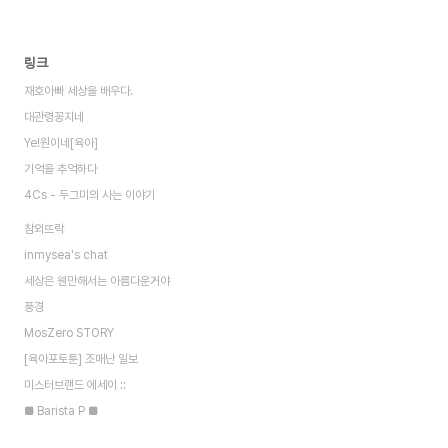
링크
재호아빠 세상을 배우다.
대관령꽁지네
Ye!원이네[육아]
기억을 추억하다
4Cs - 두그미의 사는 이야기
참외뜨락
inmysea's chat
세상은 웬만해서는 아름다운거야
풍경
MosZero STORY
[육아포토툰] 조매난 일보
미스터브랜드 에세이 ::
■ Barista P ■