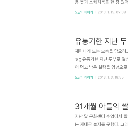
용 붓과 스케치북을 한 장 줬
에 물감 묻혀가며 바닥에 깔아
도담이 이야기
2013. 1. 15. 09:08
히 놀아주면 솔직히 치우기도 
에 물감을 묻혀주며 발로도 그려
유통기한 지난 두
재미나게 노는 모습을 담으려고 
ㅎ;; 유통기한 지난 두부로 
어 먹고 남은 설탕을 양념으로
이고 단맛도 이미 알아버렸지만
도담이 이야기
2013. 1. 3. 18:55
놀진 않고 먹기만 하더니...ㅋ
31개월 아들의 
지난 달 문화센터 수업에서 쌀로
는 제대로 놀지를 못했다. 그