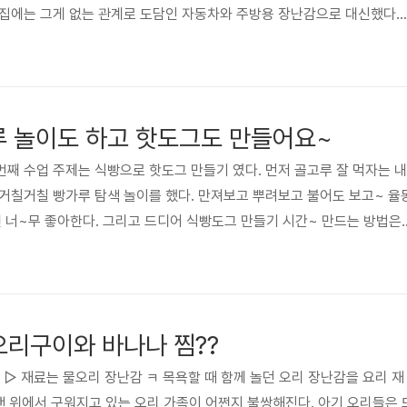
집에는 그게 없는 관계로 도담인 자동차와 주방용 장난감으로 대신했다.
고 쌀 위에 바퀴 자국을 내며 씽씽 달리게도 하며 놀다가 조금 실증이 날 
. ^^;; 후라이팬에 쌀을 가득 넣고 중국집 주방장 아저씨 흉내를 내고 있
는 시들해질 즈음 되니 뿌리기를 시작했다. 타닥타닥 쌀이 바닥에 떨어지
려고 하던 도담이... 바닥에 깔아준 전지는 아무 소용 없이 주방 바..
루 놀이도 하고 핫도그도 만들어요~
두번째 수업 주제는 식빵으로 핫도그 만들기 였다. 먼저 골고루 잘 먹자는 내
거칠거칠 빵가루 탐색 놀이를 했다. 만져보고 뿌려보고 불어도 보고~ 율
건 너~무 좋아한다. 그리고 드디어 식빵도그 만들기 시간~ 만드는 방법은
을 잘라낸 다음 반으로 자르고 칼을 이용해 납작하게 꾹꾹 눌러준다. 여기
어 김밥 말듯 돌돌 말아주고 꼬지로 끼운다. (도담이가 소세지를 두개 더
ㅋ) 그런 다음 계란을 풀어 적신 후에 빵가루를 입혀 튀겨내면 완성^^ 튀
신 해주셨다. 튀기기도 전에 먹으려는 걸 못먹게 했더니 울먹이던 도담이.
오리구이와 바나나 찜??
] ▷ 재료는 물오리 장난감 ㅋ 목욕할 때 함께 놀던 오리 장난감을 요리 재
이팬 위에서 구워지고 있는 오리 가족이 어쩐지 불쌍해진다. 아기 오리들은 