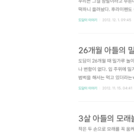
우리는 그걸 삼발이라고 부른다
떡하니 올려놨다. 후라이펜도 
그걸론 성에 안차는지...??
도담이 이야기
2012. 12. 1. 09:45
에게서 냄비를 빌려야 하는데
다 휴대용 가스렌지를 더 많이
낫다. 갈수록 진화하는 아들렘
26개월 아들의 
걸 ..
도담이 26개월 때 밀가루 놀
나 변함이 없다. 입 주위에 밀
범벅을 해서는 먹고 있더라는
하는 말~ " 괜찮아~ 많이 먹
도담이 이야기
2012. 11. 15. 04:41
의외로 이럴땐 아주 쿨~ 한 
생각이 서로 조금씩 다르기 때
것일 수도 있는데...육아에 대
3살 아들의 모래놀
작은 두 손으로 모래를 꼭 움