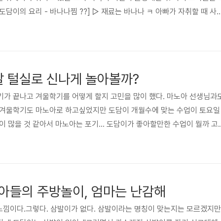
[도담이의 요리 - 바나나찜 ??] ▷ 재료는 바나나 ㅋ 아빠가 자취할 때 사
 하는 것 같더니... 먹으라고 사 준 바나나를 하나하나 뜯어서는 몽땅 집
어도 좋다는데 정말로 이렇게 밥솥에 찌면 어떻게 될까? 도담이 때매 별생
 하면 빈 솥으로 놀거나 오만 잡동사니를 다 집어 넣고 노는데 한 가지 재
한 것 같다. ㅋㅋ (혹시나 진짜 요리 레시피를 기대하..
깔 털실로 신나게 놀아볼까?
기가 끝나고 겨울학기를 어떻게 할지 고민을 많이 했다. 마노아 선생님과
 겨울학기도 마노아로 하고싶었지만 도담이 개월수에 맞는 수업이 토요일
이 많을 것 같아서 마노아는 포기... 도담이가 좋아할만한 수업이 뭘까 고
였다. 어제가 요미랜드 첫 수업이 있던 날~ 수업 진행이나 분위기가 마노아
어 하는 것 같아 좋았다. 첫 수업은 가볍게 털실 놀이^^ 색색깔 털실을 
시에 푸짐하게 털실 스파게티도 만들었다. ㅋ 마지막엔 누워서 털실을 이
 속에에서 참 즐거워 하는 도담이였다. 다음 주에는 식빵으로 핫도그를 
아들의 주방놀이, 엄마는 난감해
 느낌이다.그렇다. 삼발이가 없다. 삼발이라는 명칭이 맞는지는 모르겠지만