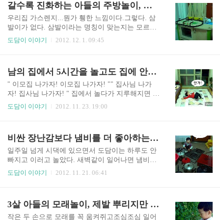
갈수록 진화하는 아들의 주방놀이, 엄마는 난감해
하지만 그냥 지켜 볼 밖에... ㅇㅎㅎ
한 일이 없으면 염치 불구하고 더 놀다 오곤 했다.
그런데 얼마전에는 구역예배에 갔다가실컷 놀고
우리집 가스렌지...뭔가 휑한 느낌이다.그렇다. 삼
집에 가야할 때쯤 도담이가 새로운 솥을 발견했다.
발이가 없다. 삼발이라는 명칭이 맞는지는 모르겠
압력솥이었는데 평소 보던 것과는 다른 모양이라
지만우리는 그걸 삼발이라고 부른다. " 도담이는
도담이 이야기
2012. 12. 1. 09:45
서 더 관심을 보였다.그러더니 집에 가자니까 그 솥
삼발이 없어. "그러면서 가스렌지 삼발이를 자기
을 들고서 현관으로 나가는 게 아닌가?! 집사님이
싱크대에 떡하니 올려놨다. 후라이펜도 올려놓고
잘 안쓰는 솥이라며 가지고 가라기에 들고 나오긴
열심히 요리중... ㅋㅋ 휴대용 가스렌지도 가지고
남의 집에서 5시간을 놀고도 집에 안간다는 아들, 에휴~~
했는데3살짜리가 장난감이 아닌 압력솥을 빌리다
놀라고 줬는데 그걸론 성에 안차는지...??집에 있는
니... ㅠㅠ아무리 주방 살림을 좋아한데도 이..
주방 살림은 모두 도담이의 놀이감일 뿐이다. 요리
" 이모집 나가자! 이모집 나가자! "" 집사님 나가
를 하려면 도담이에게서 냄비를 빌려야 하는데이
자! 집사님 나가자! " 집에서 놀다가 지루해지면 하
제는 삼발이까지 빌려야 하는 상황이다. 어쩔 수 없
는 말이다.이모집에 가자고, 집사님집에 가자고 노
도담이 이야기
2012. 11. 23. 19:00
이 요즘은 가스렌지보다 휴대용 가스렌지를 더 많
래를 부른다. 하지만 도담이가 가자고 할 때마다 불
이 사용한다.요리 하는 걸 볼 수 있어서 그런지거기
쑥불쑥 다른 집에 갈 수는 없는 노릇... 놀러가면 도
서 요리를 하면 그나마 좀 낫다. 갈수록 진화하는
담이가 싱크대 살림을 모조리 꺼내는 통에전화하
비싼 장난감보다 냄비를 더 좋아하는 아들^^
아들렘 주방놀이에점점 더 난감한 상황들이 연출
기도 참 조심스럽다. 그나마 교회 구역식구들은 이
되고나는 그 핑계로 요리 하는 걸 ..
해를 많이 해주셔서 얼마나 다행인지...이 날도 교
일주일 넘게 시댁에 있으면서 도담이는 하루도 안
회 언니네 전화를 했더니 오라고 해서 갔었다. 알록
빠지고 이러고 놀았다. 새벽같이 일어나면 냄비들
달록 예쁜 냄비들하고 노느라고 피곤한 줄도 모르
이 잘 있는지 부터 확인하고 거실에서 주방으로 주
도담이 이야기
2012. 11. 21. 06:41
고...5시간이 넘도록 낮잠도 안자고 놀았으면서집
방에서 다용도실로 그리고 또 거실로... 수많은 냄
에 가자니까 " 안가 ! " 하면서 벌러덩 누워버린 녀
비들을 들고 나르며 무척 행복해 했던 도담이였다.
석... ㅡ.ㅡ;; 말을 하기 시작하니 이럴 땐 참...어이
ㅋ 이제는 말도 제법하는데 주로 하는 말도 주방놀
3살 아들의 모래놀이, 제발 뿌리지만 마!
가 없어 웃으면서도 한숨이 절로 나온다.
이에 관련된 것들... " 된장찌개 끓여줄게~ " " 맛있
게 끓여줄게~ " " 은색 내려줘~ " (은색 냄비 내려
작은 두 손으로 모래를 꼭 움켜쥐고조심조심 일어