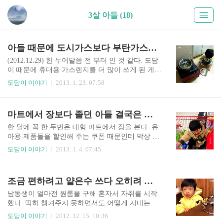
3살 아들 (18)
아들 때문에 도시가스보다 부탄가스를 더 많이 써
(2012.12.29) 한 두어달쯤 전 부터 인 것 같다. 도담
이 때문에 휴대용 가스렌지를 더 많이 쓰게 된 게...
덕분에 도시가스 비용은 적게 나오지만 대신 안사
도담이 이야기
2013. 1. 23. 07:58
도 될 부탄가스를 사야해서 큰 차이는 없지만 따지
고 보면 돈이 더 들어가는 상황이다. 집에 있는 냄
비들은 모두 도담이 놀이감이 되버려서 국이라도
마트에서 장보다 졸던 아들 결국은 울음 폭발
끓일라 치면 아들에게 허락을 받아야 하는데 냄비
하나 빌리기가 쉽지 않다. 달래고 타이르다 결국은
한 달에 꼭 한 두번은 대형 마트에서 장을 본다. 유
울리고 마는데 그나마 휴대용 가스렌지에서 요리
아용 제품들을 할인해 주는 쿠폰 때문인데 막상 가
를 하면 요리 하는 걸 볼 수 있어서 그런지 잠잠한
게 되면 아무래도 예상보다 돈을 더 쓰게 된다. 돈
도담이 이야기
2013. 1. 4. 07:45
편이다. 어묵탕을 끓이려고 멸치 다시마 육수를 만
도 돈이지만 시간은 또 왜 그리 오래 걸리는지... 마
드는 중~ 재료 넣는 건 도담이 몫이다. ㅋㅋ 육수가
트에 한 번 장보러 다녀오면 하루가 다 지나는 것
보글보글 끓을 동안 엄마가 다른 재료들을 다듬고
같다. 다행인 것은 도담이가 마트에 가는 걸 싫어하
조금 편하려고 얕은수 쓰다 오히려 아들에게 당하겠어
있으면 썰어놓은 야채들을 슬쩍 가져다 넣기도 한
지 않는 다는 거... 구경하는 재미와 시식 코너의 감
다. 그런데..
질 맛 나는 재미를 알아버린 듯 ㅋ 그래서 왠만하면
남동생이 얼마전 원룸을 구해 혼자서 자취를 시작
짜증을 내거나 울지 않는다. 하지만 졸음 앞에선 어
했다. 딱히 챙겨주지 못하면서도 어떻게 지내는지
쩔 수 없는가보다. 카트에 얌전히 앉아서 꾸벅꾸벅
궁금해서 며칠전에 다녀왔었다. 지은지 얼마 안된
도담이 이야기
2012. 12. 15. 10:36
졸던 도담이가 결국은 울음을 터트리고 말았다. 편