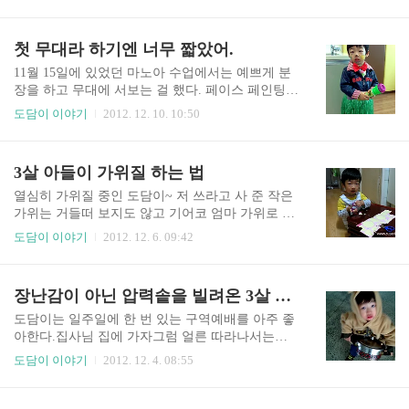
건물이라서 무척 깨끗하고 좋아보였다. 크기만 작
히 자고 싶은데 주위는 시끄럽지 짐 때문에 공간은
다 뿐이지 베란다도 있고 세탁기 냉장고 텔레비전
비좁지... 엄마, 아빠는 갈 생각을 안하지... 비좁은
등 기본적인 것들이 다 갖춰져 있었다. 도담이는 외
첫 무대라 하기엔 너무 짧았어.
카트 안에서 울며 몸부림 치는 아들덕에 부랴부랴..
삼촌 집에 들어서자 또 주방에 관심을 보였다. 그리
곤 주전자를 달라고... ㅋㅋㅋ 외삼촌이 군대 생활
11월 15일에 있었던 마노아 수업에서는 예쁘게 분
을 하느라고 몇번 보지도 못해서 낯을 가릴 줄 알았
장을 하고 무대에 서보는 걸 했다. 페이스 페인팅으
는데 생각보다 도담이가 삼촌을 잘 따랐다. 설마 주
로 얼굴에 그림을 그리고 빨간 나비 넥타이에 치마
도담이 이야기
2012. 12. 10. 10:50
전자 때문이었을까? ^^;; 남동생이 점심을 사줘서
도 입고 예쁘게(?) 분장을 한 도담이 ㅋㅋ 안한다
맛나게 먹고 마트에 가서 간단히 쇼핑을 한 후 커피
그럴 줄 알았는데 이날은 순순히 잘 따라주었다. 하
숍에서 차를 한 잔씩 마셨다. 그러는 동안 우리 도
지만 역시나... 마이크를 들긴 했지만 노래 부르며
3살 아들이 가위질 하는 법
담인 외삼촌의 주전자로 심심함을 달랬다. 밥 먹을
춤추는 연습에선 멀뚱멀뚱 서있기만 했다. 엄마, 아
때 도담이가 얌전히 있..
빠를 닮아서일까? 도담이는 율동하는 걸 참 싫어하
열심히 가위질 중인 도담이~ 저 쓰라고 사 준 작은
는 것 같다. 연습이 끝나고 포토존으로 만든 무대에
가위는 거들떠 보지도 않고 기어코 엄마 가위로 힘
선 아이들... ㅋㅋ 엄마들은 아이들이 노래 부르고
겨운 가위질을 하겠다고 고집을 부렸다. 어느정도
도담이 이야기
2012. 12. 6. 09:42
춤을 추는 모습을 카메라에 담기 바빴지만 정말 무
조심조심 다룰 줄 알게 되어서 어쩌나 지켜 봤더니
대 체질인 듯 보이는 아이는 몇 안되는 듯 했다. 엄
엄마가 보기엔 답답하기만 하지만 저 나름대로 가
마가 사진 찍을 새도 없이 무대에서 내려오는 아이
위질 하느 법을 터득하더라. 먼저 양 손을 이용해
장난감이 아닌 압력솥을 빌려온 3살 도담이
도 있었는데 다행히 도담이는 엄마에게 사진 한장
가위를 벌리고 한 손으로 가위를 오므려 종이를 자
찍을 시간은..
른다. 그리고 또 양 손으로 가위를 벌리고... 한 손
도담이는 일주일에 한 번 있는 구역예배를 아주 좋
으로 가위를 벌리기엔 아직 손가락 힘이 많이 부족
아한다.집사님 집에 가자그럼 얼른 따라나서는데
한 모양이다. 가위가 도담이에게는 크고 좀 뻑뻑하
늘상 그렇듯 집에 들어서자마자 싱크대부터 접수
도담이 이야기
2012. 12. 4. 08:55
기도 하고... 작은 가위를 사용하면 좀 더 편하게 할
를 한다. 달그락 달그락 도담이의 주방놀이에 예배
수 있을 것 같은데 그건 절대 싫단다. 도담이가 가
중에 웃음이 터지는 일도 많았다. 예배가 끝나고 다
끔 이렇게 알 수 없는 고집을 부릴 땐 참 답답하다.
들 돌아가실 때에도 도담이는 더 놀고 싶대서특별