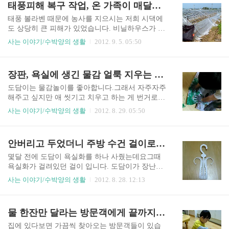
태풍피해 복구 작업, 온 가족이 매달려도 끝이 안보여
소원...그 약속들이 다 이루어졌다면 얼마나 좋을
는 분들이 많아서 생각은 하고 있었지만막상 이리
까... 하지만 이..
닥치고 보니 당황스러웠습니다. 집도 팔려고 내놓
태풍 볼라벤 때문에 농사를 지으시는 저희 시댁에
으셨다 그러고...내심 연락이 오지 않기를 바라고
도 상당히 큰 피해가 있었습니다. 비닐하우스가 다
있었거든요. 저는 이번에 주인 아주머니를 처음 뵈
날아갔다는 말씀을 듣고는 걱정스런 마음에별로
사는 이야기/수박양의 생활
2012. 9. 5. 05:50
었습니다.계약을 할 때 저는 함께 가지 않았었거든
도움은 못드리겠지만 그래도 그냥 있을 수 없어서
요.사시는 곳이 멀고 직장생활을 하시니 그분도 오
지난 주말에 시댁에 다녀왔습니다. 토요일엔 이모
기가 힘드셨고요. 마침 이곳에 볼일이 있어 겸사겸
님네 식구들이랑 작은 아버님네랑 모두 모여서 복
장판, 욕실에 생긴 물감 얼룩 지우는 효과적인 방법
사 들르셨다며온 김에 부동산에 들러 시세도 알아
구작업을 도와드렸는데요도담이도 아빠를 따라가
보고 오셨는데말씀하시는 금액이 제가 알..
겠다고 울고불고 하는 통에저와 도담이도 따라 나
도담이는 물감놀이를 좋아합니다.그래서 자주자주
섰습니다. 비닐은 어디론가 날아가 버리고 뼈대만
해주고 싶지만 애 씻기고 치우고 하는 게 번거로워
남은 하우스...근데 그 뼈대마저도 심하게 휘거나
서 가끔씩만 하게 해준답니다. 방에서 할 땐 신문이
사는 이야기/수박양의 생활
2012. 8. 29. 05:50
뽑혀서 엉망이었습니다. 바람이 얼마나 세게 불었
나 전지를 깔지만그래도 방에 물감이 칠해지는 걸
으면 하우스가 저모양일까...뉴스로만 보다가 직접
막을 순 없고세척이 용이한 천연 물감이래도 물이
저런 상황을 보니 더욱 놀라웠습니다. 구부러진 부
들긴 하더군요. 장판이나 욕실에 스며든 엷은 얼룩
안버리고 두었더니 주방 수건 걸이로 딱이야~
분은 일일이 펴고 심하게 손상된 부분은 잘라서 보
까지 지우기엔일이 너무 많아서 거의 방치해두고
수하고우선 급한 곳 부터 온가족이 매달려 작업을
있다가남편이 쉬는 날 마음 먹고 물감 얼룩 지우기
몇달 전에 도담이 욕실화를 하나 사줬는데요그때
했..
에 나섰습니다. 우선 뭘로 지우면 좋을지 인터넷에
욕실화가 걸려있던 걸이 입니다. 도담이가 장난감
검색을 했는데요장판에 생긴 볼펜이나 잉크 자국
삼아 가지고 놀길래 안버리고 놔뒀었는데지금은
사는 이야기/수박양의 생활
2012. 8. 28. 12:13
은 알코올을 이용하면 된다고 나오더군요.물파스
제가 더 요긴하게 사용하고 있답니다^^ 저는 주방
에도 알코올 성분이 있어서 비슷한 효과를 볼 수 있
싱크대 손잡이에 손 닦는 수건을 걸어두는데요이
다구요. 보라빛으로 넓게 물든 장판...여기 저기 다
전엔 세탁소에서 주는 옷걸이를 이용했었거든요.
물 한잔만 달라는 방문객에게 끝까지 안줬더니
른 곳에도 저리 얼룩이 생겼답니다. 유통기한이 지
근데 도담이가 자꾸만 만지고 가만두질 않아서위
난 알코올이 집에 있긴 했지만 전부 그..
험하다 생각하고 있던 차에 요 욕실화 걸이가 눈에
집에 있다보면 가끔씩 찾아오는 방문객들이 있습