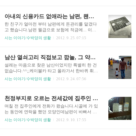
을 때 어머님이 얼려둔 옥수수가 남았다며 조금 챙
상담원과 통화를 하는데 한참을 기다려야 했다. 이
겨 주신 걸 얼마 전에 다시 쪄서 먹었는데 반으로
상한 결제 문자를 받았다고 확인을 부탁했는데 현
쪼개는 순간 깜짝 놀랐다. 옥수수 심 가운데 구멍이
아내의 신용카드 없애라는 남편, 왠지 기분 나빠
재로서는 결제된 부분이 없다면서 최근에 이런 문
뻥~ 마치 아직 살아있기라도 한 듯한 애벌레가 꼿
의 전화가 많이 온다고 ..
꼿이 서있었다. 화장지로 꺼내보니 길이도 제법 길
한 친구가 얼마전 부터 남편에게 돈관리를 맡겼다
었다. 옥수수 속을 파 먹고 사는 애벌레일까? 그런
고 했습니다.남편 월급으로 보험에 적금에... 이리
데 참 신기한 것이 한 번 찌고 얼렸다가 또다시 쪘
쪼개고 저리 쪼개고~남편에게도 돈관리 하는 게 쉽
사는 이야기/수박양의 생활
2012. 9. 25. 07:15
는데 형체가 그대로 있다는 거~ 마치 박제된 곤충
지 않다는 걸 알려주고 싶었던 것 같습니다. 다행히
을 보는 듯했다. 애벌레가 영양분을 빨아먹어서 그
남편도 흔쾌히 승낙을 했고 한 달에 얼마씩 생활비
랬는지 내 기분 탓이었는지 왠지 맛이 없는 것 같아
를 타서 쓰는데 오히려 속은 편하다 하더군요. 그런
남산 열쇠고리 직접보고 깜놀, 그 약속들 다 이루어졌다면...
몇알 떼 먹고 말았는데 남편은 애벌레 얘기에도 아
데 얼마 안있어 작은 문제가 생겼습니다. 남편이 생
무렇지 않은듯 너무..
활비를 통장에 입금 시켜주는데혹시 결제를 하거
설레는 마음으로 찾은 남산이었지만 특별히 한 건
나 이체를 할 때 남편에게 알림 문자가 가는지 궁금
없습니다.^^;;케이블카 타고 올라가서 한바퀴 휘~
해서 물었답니다.그러자 남편은 안온다고 했구요.
돌아보고 다시 타고 내려왔지요. 남산 타워도 그냥
사는 이야기/수박양의 생활
2012. 9. 24. 07:56
그런데 며칠 전 남편이 묻더랍니다.왜 그렇게 돈을
가긴 서운해서 사진 한 방 찍어줬네요 ㅋ 그리 좋은
많이 뺐냐고... " 문자 안간다면서? " 하고 친구가
날씨가 아니었음에도 관광객들이 참 많았는데특히
되물었더니그냥 웃어 넘기더라는... 사실은 친구가
그 유명한 열쇠고리 앞에서 사진 찍느라고 정신이
천정부지로 오르는 전세값에 집주인 전화가 두려워
돈을 쓸 때마다 남편에게 문자가 가고 있었던 거죠.
없었습니다. 드라마에서 봤던 남산 열쇠고리...와우
친구는 무척 기..
~~ 직접보고 저도 깜짝 놀랄 수 밖에 없었습니다.
며칠 전 집주인에게 전화가 왔습니다.시골에 가 있
열쇠고리 뿐만 아니라 저마다 개성있는 소품들로
는 동안에 연락을 했던 모양인데남편이 바빠서 미
약속의 메세지를 담아서 달아놨는데빈 틈없이 빽
처 확인을 못하고 뒤늦게 알았답니다. 전세 계약이
사는 이야기/수박양의 생활
2012. 9. 10. 17:55
빽한 열쇠고리 나무와 열쇠고리 담을 보면서어딘
아직 4개월 정도 남았는데 집으로 직접 오셔서 얘
가 빈틈을 찾아 뭔가 달고 싶은 충동이 일더랍니다.
기를 하시겠다고 하니 괜히 더 불안했습니다. 요즘
이 수많은 열쇠고리에 담긴 약속들... 사랑... 꿈...
전세값이 너무 오르는 바람에 주위에도 이사를 가