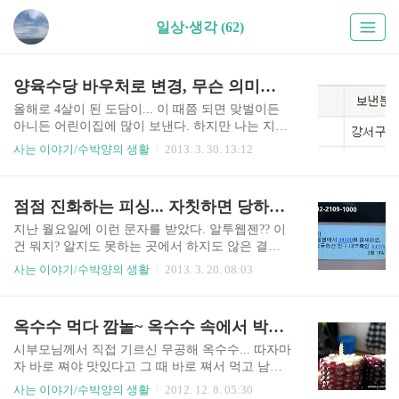
일상·생각 (62)
양육수당 바우처로 변경, 무슨 의미가 있을까?
올해로 4살이 된 도담이... 이 때쯤 되면 맞벌이든
아니든 어린이집에 많이 보낸다. 하지만 나는 지난
2월 보육료 신청을 할 때 양육수당을 신청했다. 그
사는 이야기/수박양의 생활
2013. 3. 30. 13:12
리고 3월 25일 처음으로 양육수당이 통장으로 입금
되었다. 100,000원... 생각하기 따라 많을 수도 적을
수도 있는 금액이지만 가계에 도움이 되는 건 사실
점점 진화하는 피싱... 자칫하면 당하겠어
이다. 어린이집에 다니지 않아 친구들과 어울릴 기
회가 없는 도담이를 위해 문화센터에 다니고 있는
지난 월요일에 이런 문자를 받았다. 알투웹젠?? 이
데 그 비용이라도 부담을 덜 수 있게 되었다. 그런
건 뭐지? 알지도 못하는 곳에서 하지도 않은 결제
데 양육수당을 바우처로 지급하는 방안을 검토 중
문자가 오다니... 청구. 내역확인을 해볼까 하다가
사는 이야기/수박양의 생활
2013. 3. 20. 08:03
이란다. 양육수당이 사교육이나 허튼 데 사용이 될
아무래도 의심스러워서 우선은 남편에게 전화를
수도 있다는 거다. 사교육?? 지금 다니는 문화센터
했다. 이상한 문자가 왔는데 혹시 내 번호로 뭐 결
나 학습지도 포함이 되는 건가? 양육비도 생활비의
제한 거 있냐고... 당연히 남편은 그런 적이 없다 했
옥수수 먹다 깜놀~ 옥수수 속에서 박제된 애벌레
일부인데... 그런 생각이 들면서 바우처로 변경될
다. 자기 폰도 있고 카드도 있고... 굳이 내 전화번
수도 있..
호로 결제할 이유가 없지 않겠나. 남편이 알투웹젠
시부모님께서 직접 기르신 무공해 옥수수... 따자마
이란 곳을 검색해 보니 무슨 게임회사 같다면서 우
자 바로 쪄야 맛있다고 그 때 바로 쪄서 먹고 남은
선은 통신사에 전화를 해서 결제된 내역이 있는지
건 냉동실에 얼려두고 먹는다. 지난달에 시댁에 갔
사는 이야기/수박양의 생활
2012. 12. 8. 05:30
알아보라고 했다. 폰으로 114에 전화를 걸었는데