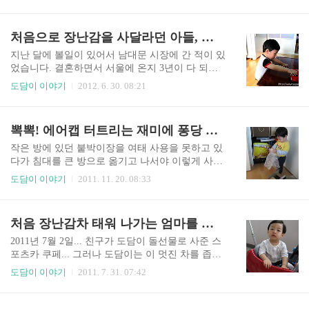
보이고... 참 많이 변한 것 같더라구요. 운동 부족이
자도 잡아당겼다 놓으면 소리를 내며 들어감. 배 쪽
라 그런지 산책로를 따라 올라가는 길이 조금만 가
에 건전지 넣는 곳이 있는데 제품에 이미 내장되어
파르거나 계단이 많으면금방 숨이 차고 힘이 들었
처음으로 장난감을 사달라던 아들, 기뻐할 일이 아니었어
있었다. 다리도 움직이긴 한다는데 너무 뻑뻑하고
습니다. 그런데 도담이는... 친정엄마가 사 준 바퀴
대신 발바닥에 바퀴가 달려있어서 ..
달린 나비 장난감을 밀고 다니는 재미에집에도 안
지난 달에 볼일이 있어서 남대문 시장에 간 적이 있
가려고 하더군요. 힘들다고 안아달라고 할 법도 한
었습니다. 결혼하면서 서울에 온지 3년이 다 되도
데저혀 힘든 내색 없이 쉬지 않고 걸어다녔답니다.
록 그 유명한 남산이랑 남대문&동대문 시장에 한
도담이 이야기
2012. 6. 30. 08:21
저리 장애물이 있는 곳만 골라서 말이죠~ ㅋ 억지
번도 못가봤거든요. 그래서 남대문 시장에 간 김에
로 안고 내려오면서아이스크림으로 우는 도담이를
구경도 좀 하고 왔지요 ㅋ 시간이 없어 찬찬히 둘러
겨우 달랬습니다. 저녁은 친정엄마가 삼계탕을 사
보진 못했지만 외국인이 많이 보인다는 점 외에 크
뽁뽁! 에어캡 터트리는 재미에 퐁당 빠졌어요~
주셔서 맛나게 먹고~후식은 도담이가 준비를...??
게 특별한 걸 발견하지는 못했답니다. 남편에게도
짜잔~ 압력솥 위에 구운 호..
그렇게 얘기 했더니 담에 오면 제대로 구경하자 하
작은 방에 있던 붙박이장을 여태 사용을 못하고 있
더군요^^;; 그 날 우리 도담이에겐 큰 수확(?)이 있
다가 침대를 큰 방으로 옮기고 나서야 이렇게 사용
었는데요바로 저 빨간 스포츠카 랍니다. 시장 구경
을 하고 있습니다. 이것저것 오만 잡동사니를 넣어
도담이 이야기
2011. 11. 20. 08:33
을 하던 중에 장난감을 파는 리어카 앞을 지나다가
두는 창고처럼 되버렸지만 그래도 침대위나 방 한
도담이 어린이날 선물을 못사준게 맘에 걸려서 보
쪽 구석을 차지하고 있던 물건들을 이리 넣어두니
고있는데주인 아저씨가 리모콘으로 조종하는 스포
어느정도 정리가 되어서 좋긴 하네요^^;; 하루는 뭐
처음 장난감차 태워 나가는 엄마를 향한 아들의 떨떠름한 표정
츠카를 보여주더군요. 사람들이 많이 지나다녀서
꺼낼게 있어서 붙박이장 문을 열었는데 옆에 있던
공간이 없는데도 능수능란하게 스..
도담이가 달려들어 저도 뭔가를 꺼내 들더군요. 그
2011년 7월 2일... 친구가 도담이 돌선물로 사준 스
건 바로 뽁뽁이... 에어캡이었습니다. ㅋ 택배 박스
포츠카 쿠페... 그러나 도담이는 이 멋진 차를 좁은
와 에어캡을 혹시나 나중에 쓸 일이 있지 않을까해
집안에서만 타야했습니다. 현관 한켠은 유모차가
도담이 이야기
2011. 7. 31. 07:42
서 놔두었더니 이리 도담이에게 장난감도 되어주
떡 버티고 있고 베란다에도 놓아두기가 마땅치 않
는군요~ 제가 터트리는 시범도 보일겸 옆에서 뽁뽁
거든요. 그리고 매번 집에 들어올 때마다 바퀴를 씻
이를 마구 터트려줬더니 " 아~ 악~ " 하고 엄마에게
고 닦고 할 일이 걱정스러워서 일부러 밖에서 태우