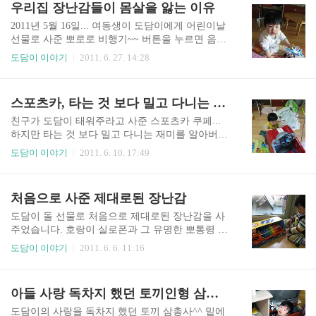
우리집 장난감들이 몸살을 앓는 이유
소리를 지르던 도담이... ( 자식 ㅡ.ㅡ;; 욕심은~ ) 그
지 않았습니다. ㅇㅎㅎ 그런데 하루는 무슨 바람이
래서 엄마는 ..
불었는지 아침부터 도담일 차에 태워 복도로 나갔
2011년 5월 16일... 여동생이 도담이에게 어린이날
습니다. 그런데 마냥 좋아할 줄만 알았던 우리 도담
선물로 사준 뽀로로 비행기~~ 버튼을 누르면 음악
이 표정이... ' 엄마 오늘 뭐 잘못 드셨어요? ' 하는
이 흘러 나오면서 혼자 움직이는 비행기랍니다. 앞
도담이 이야기
2011. 6. 27. 14:28
것 같습니다. (ㅡ.ㅜ) 세수도 안한 부시시한 몰골로
에 장애물이 있으면 후진해서 다른 방향으로 이동
아들램 내복은 아래위로 짝짝이로 입혀놓고 그렇
하는 아주 똑똑한 비행기 였는데... 그런데... 이 비
게 집을 나서는 엄마가 15개월 아들에게도 이상하
행기가 더이상 움직일 수 없는 사건이 발생하고 말
스포츠카, 타는 것 보다 밀고 다니는 게 더 잼있어
게 보였을까요? 사실은 저도 처음엔 복도만 왔다갔
았습니다. 알아서 잘 움직이는 비행기를 밀고 당기
다 하려고..
고 왜그리도 못살게 구는지... 결국 방향을 잡아주
친구가 도담이 태워주라고 사준 스포츠카 쿠페...
는 앞바퀴에 문제가 생겼습니다. 앞으로 쭉쭉 나가
하지만 타는 것 보다 밀고 다니는 재미를 알아버린
던 비행기가 제자리 돌기만 하게 되었죠. 그렇게 시
도담이랍니다. 처음엔 앉혀 놓으니 이것저것 눌러
도담이 이야기
2011. 6. 10. 17:49
름시름 앓던 장난감 비행기는 심장과도 같은 건전
보고 신기해 했었죠~ 물론 지금도 쉴새없이 버튼이
지를 도담이에게 빼앗기고 말았습니다. 흑! 그날
란 버튼은 눌러대긴 합니다. 자기가 밀고 다니면서
이후... 뽀로로 비행기는 더이상 음악도 나오지 않
요 ㅋ 빨래를 걷어만 놓고 개질 못해서 방이 좀 지
처음으로 사준 제대로된 장난감
고 움직이지도 못한답니다. 다시 건전지를 끼워서
저분하네요^^;; 자동차 바퀴가 장애물에 걸렸는지
살려보려고 하면 도..
있는 힘을 다해서 밀어봅니다. 슈웅~~ 용케 저기까
도담이 돌 선물로 처음으로 제대로된 장난감을 사
지 밀고 갔네요 ㅎㅎ 바퀴에 걸린 장애물은 바로 도
주었습니다. 호랑이 실로폰과 그 유명한 뽀통령 기
담이 뒤에 있는 세탁망이었습니다. 뭐가 그리도 신
차~~ 그동안 모빌이며 보행기며 좀 괜찮은 건 선물
도담이 이야기
2011. 6. 6. 11:16
나는지... 도담이가 이렇게 웃을 때마다 저도 신랑
로 들어오고 저희가 사준 거라고는 오뚜기, 치발기,
도 기분이 업업!! 웃을 때랑 잠잘 때가 젤루 이쁘답
고무공... 정도 ㅎㅎ;; 요즘은 비싼 장난감 대여도
니다. ㅇㅎㅎ;; 이런... 이번엔 왠만해선 빠져나가기
많이 해서 쓴다는데 검색으로 알아보기만 하고 정
아들 사랑 독차지 했던 토끼인형 삼총사
힘들겠는데... 움직이지 않는 자동차를 물끄러미 바
작 빌려주진 않았었네요. 주방용품이나 청소기를
라보던 도담이..
가지고 노는 도담일 본 친구는 장난감이 없어서 그
도담이의 사랑을 독차지 했던 토끼 삼총사^^ 밑에