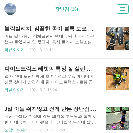
장난감 (16)
블럭빌리지, 심플한 종이 블록 도로 놀이
어느 날 배송된 정체불명의 택배... 남편에게 주문
했냐 물었더니 안 했단다. 혹시 몰라서 조심조심 열
어보니 블럭빌리지(?), 완구라고 적혀있었다. 사진
리뷰 이야기
2021. 8. 12. 11:11
을 찍어 남편에게 문자를 보냈다. 이런 게 왔다고...
그제서야 도담이 선물로 주문하고는 깜빡했다는
남편 ㅜ.ㅜ 건물과 자동차 블록 만드는 설명서~ 박
다이노트럭스 레빗의 특징 잘 살린 장난감
스 접듯이 접어서 양면테이프로 고정시키면 끝~~
두꺼운 종이라서 튼튼하고 만들기도 쉬웠다. 도로
얼마 전에 도담이에게 보여주려고 무료 애니메이
는 퍼즐 맞추듯 연결하면 되는데 도로 폭이 자동차
션을 찾다가 발견하게 된 다이노트럭스~ 로봇 공룡
에 비해서 좀 좁다?? 일방통행인가?? 신호등과 표
들이 자신들에게 닥친 문제들을 서로 힘을 합쳐 해
리뷰 이야기
2021. 6. 9. 16:26
지판, 나무들도 조립해서 중간중간 세워주면 블럭
결해 나가는 내용인데 꽤 볼만했다. 공룡도 곤충도
빌리지 완성^^ 알록달록 색깔 없이 그냥 이대로도
모두 로봇인데 그중에서도 카멜레온 로봇인 레빗
좋았지만 색연필이나 색종이로 꾸며서 나만의 도
이 눈에 들어왔다. 저 레빗은 장난감이 있어도 좋겠
3살 아들 쉬지않고 걷게 만든 장난감...그래도 1순위는?
로를 만들어도 참 좋을 것 같다. 도담이도 같은 건
다 싶었는데 찾아보니 정말로 있었다. 해외 배송이
물이나 차에 물감을 칠해서 ..
라 시간은 좀 걸렸지만 안전하게 잘 도착한 레빗!!
지난 추석 때 친정에 갔을 때친정 부모님과 함께 어
애니메이션에서 보던 모습 거의 그대로다. 등에 있
린이 대공원에 다녀왔습니다. 어릴적 부산에 살 때
는 공구들 모두 탈착이 가능하고 이마에 꽂아서 꼬
어린이 대공원에 참 많이 갔었는데놀이 동산도 안
도담이 이야기
2012. 10. 22. 09:59
리를 잡아당기면 소리를 내며 돌아간다. 혓바닥 줄