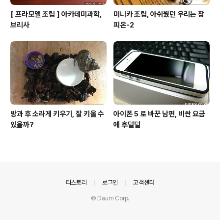
[ 프라모델 조립 ] 아카데미과학,
미니카 조립, 아쉬웠던 우리는 참
브리사
피온-2
방과 후 소라게 키우기, 잘 키울 수
아이폰 5 로 바꾼 남편, 비싼 요금
있을까?
에 후덜덜
의안내
티스토리
로그인
고객센터
© Daum Corp.