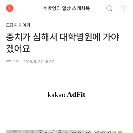
검색하기
수박양의 일상 스케치북
티스토리
도담이 이야기
충치가 심해서 대학병원에 가야
겠어요
연한수박
2018. 8. 29. 18:57