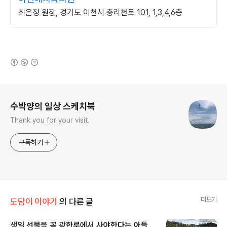
최은정 원장, 경기도 이천시 충리천로 101, 1,3,4,6층
(새창열림)
로그 정보
수박양의 일상 스케치북
Thank you for your visit.
구독하기
더보기
도담이 이야기
의 다른 글
생일 선물을 꼭 광한루에서 사야한다는 아들