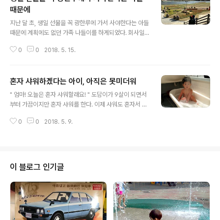
때문에
글 내용
지난 달 초, 생일 선물을 꼭 광한루에 가서 사야한다는 아들
때문에 계획에도 없던 가족 나들이를 하게되었다. 회사일
로 너무 바빠서이긴 하지만 아들과 함께 보내는 시간이 부
0
0
2018. 5. 15.
족한 것이 맘에 걸려서일까? 남편도 선뜻 도담이의 요구를
들어주었다. 선물 사러 가기 전에 광한루에 들러서 한 바퀴
둘러 보는데 그냥 가긴 아쉬워 잉어 먹이도 사주었다. 왠지
혼자 샤워하겠다는 아이, 아직은 못미더워
여기 오면 잉어 먹이는 꼭 주고 가야할 것 같음. 광한루 구
글 내용
경을 간단히 마친 도담이는 본격적으로 쇼핑을 시작했는데
" 엄마! 오늘은 혼자 샤워할래요! " 도담이가 9살이 되면서
후문쪽으로 쭈욱 늘어선 기념품 가게를 모두 들어가 실컷
부터 가끔이지만 혼자 샤워를 한다. 이제 샤워도 혼자서 해
구경하고 마지막에 고른 선물은 귀여운 장식용 항아리와
야한다고 말은 하면서도 막상 아이가 혼자 하겠다고 하니
주전자, 그리고 소쿠리였다. 공방 주인 아주머니가 그러는
0
0
2018. 5. 9.
영 못미덥다. 머리는 제대로 감았는지? 비누칠은? 헹구는
데 얼마전엔 어떤 할머니가 손주에게 선물할거라며 검정색
건? 서툴러도 그렇게 혼자 하도록 내버려 두어야 하는데 그
항아리를 찾더란다. 손주가 항아리..
게 참 잘 안되서 남편에게 한소리씩 듣곤 한다. 아기 욕조에
서 물장난 하며 샤워시켰던 것도 그리 오래되지 않은 것 같
은데 이제 혼자 샤워를 하겠다니... 우리 도담이가 많이 크
이 블로그 인기글
긴 했나보다. 마음 한 구석에선 아직도 어린 아이로 남아있
길 바라는 것인지 아이가 커 가는 모습이 아쉽고 아깝다. "
엄마, 핸드폰으로 저 혼자 샤워하는 거 찍어주세요! " 내가
블로그에 육아일기 쓴 걸 도담이에게 가끔씩 보여주는데
거기에 올리라고 ..