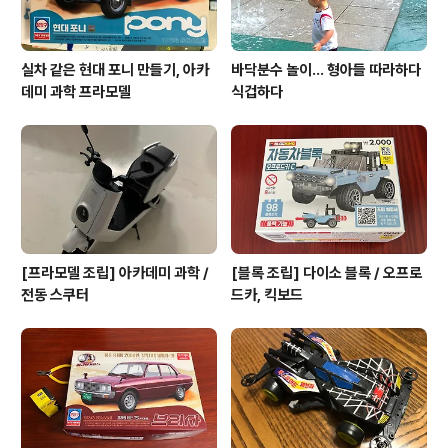
실차 같은 현대 포니 만들기, 아카
바닥분수 놀이... 형아들 따라하다
데미 과학 프라모델
식겁하다
[프라모델 조립] 아카데미 과학 /
[블록 조립] 다이소 블록 / 오프로
전동 스쿠터
드카, 킥보드