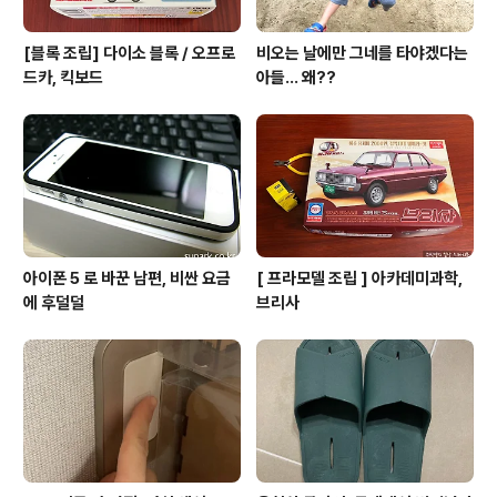
[블록 조립] 다이소 블록 / 오프로
비오는 날에만 그네를 타야겠다는
드카, 킥보드
아들... 왜??
아이폰 5 로 바꾼 남편, 비싼 요금
[ 프라모델 조립 ] 아카데미과학,
에 후덜덜
브리사