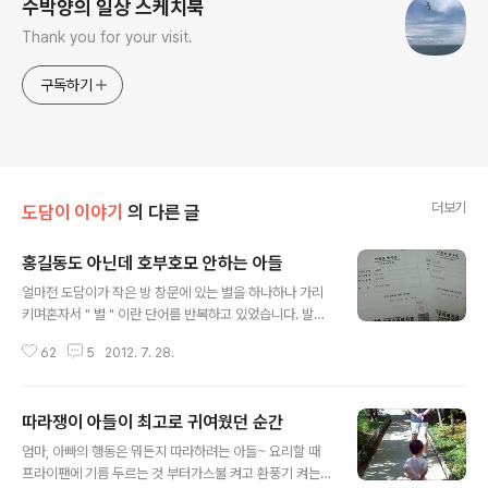
수박양의 일상 스케치북
Thank you for your visit.
구독하기
더보기
도담이 이야기
의 다른 글
홍길동도 아닌데 호부호모 안하는 아들
글 내용
얼마전 도담이가 작은 방 창문에 있는 별을 하나하나 가리
키며혼자서 " 별 " 이란 단어를 반복하고 있었습니다. 발음
이 정확하진 않았지만 분명히 '별'이었어요.엄마, 아빠도 제
62
5
2012. 7. 28.
대로 부르지 않는 애가 갑자기 혼자 '별'이라는 단어를 말하
는 걸 보니놀랍기도 하고 신기하기도 하고 그랬습니다. 그
러다 하늘에 떠있는 초승달을 가리키며 시키지도 않았는데
따라쟁이 아들이 최고로 귀여웠던 순간
" 달 " 이라고 그러고한입 베어문 과자를 보며 " 달 "이라기
글 내용
에 봤더니정말 초승달 모양이 되어있더군요.^^;; 칙칙폭폭,
엄마, 아빠의 행동은 뭐든지 따라하려는 아들~ 요리할 때
띠띠빵빵, 꿀꿀, 까꿍, 맘마...도담이가 알아들을 수 있게 말
프라이팬에 기름 두르는 것 부터가스불 켜고 환풍기 켜는