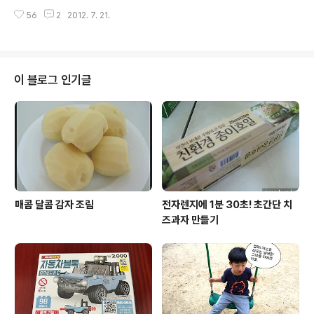
하는 단어들은 주로 의성어나 의태어그것도 많진 않구요
것 까지도 다 따라합니다. 좀 안따라했으면 하는 아빠의 행
어쩌다 사물을 말하더라도 손가락으로 정확히 가리키며 얘
56
2
2012. 7. 21.
동들...물을 병째 마신다거나 선풍기나 리모콘을 발로 조종
기한 적이 없었는데최근엔 손가락으로 가리키는 행동도 자
하는... 그런 건 또 어찌나 빨리 배우는지 ㅡ.ㅡ;; 점점 따라
주합니다. 욕실에서 다..
쟁이가 되어가고 있는 아들때문에 행동도 말도 조심스럽지
만그게 또 맘처럼 쉽게 되진 않는 것 같습니다. 엄마, 아빠
가 하는 걸 저도 하겠다고 고집을 부릴 때는얄밉기도 하고
이 블로그 인기글
귀찮을 때도 많구요. 그래도 그 작은 몸과 고사리같은 손으
로저도 해보겠다고 꼼지락 거리는 모습을 보고 있으면기특
하기도 하고 참 귀엽습니다. 얼마전엔 도담이 소아과에 가
는 길에뒷짐 지고 가는 아빠의 뒤를 똑같이 뒷짐 지고 쫓아
가는 도담이를 보고 얼마나 ..
매콤 달콤 감자 조림
전자렌지에 1분 30초! 초간단 치
즈과자 만들기