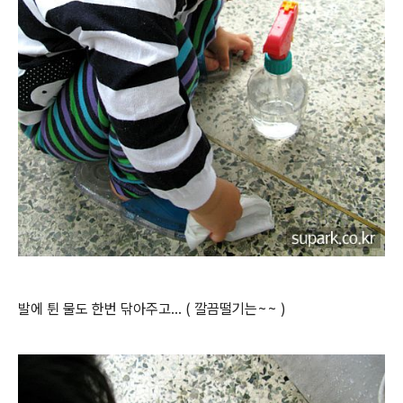
발에 튄 물도 한번 닦아주고... ( 깔끔떨기는~~ )