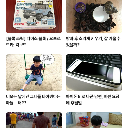
[블록 조립] 다이소 블록 / 오프로
방과 후 소라게 키우기, 잘 키울 수
드카, 킥보드
있을까?
비오는 날에만 그네를 타야겠다는
아이폰 5 로 바꾼 남편, 비싼 요금
아들... 왜??
에 후덜덜