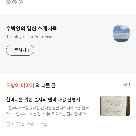
로그 정보
수박양의 일상 스케치북
Thank you for your visit.
구독하기
더보기
도담이 이야기
의 다른 글
할머니를 위한 손자의 냄비 사용 설명서
글 내용
" 할머니~ 코팅 벗겨진 건 나쁜 성분 나오니까 쓰면 안 돼
요! " " 할머니~ 이건 철 수세미로 닦으면 절대 안 돼요! " "
할머니~ 이런 건 새로 사세요! 건강을 생각해야죠! " 도담
0
0
2021. 6. 20.
이가 할머니네 가면 하던 잔소리들^^ 누가 잔소리 많은 엄
마 아들 아니랄까 봐 ㅋㅋ 그런데 잔소리만으론 안되게 생