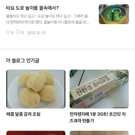
겼던지 하루는 '냄비 사용 매뉴얼'을 만들어 가지고 할머니
타요 도로 놀이를 물속에서?
주방 문에 떡하니 붙여 놓았다. 1년도 넘은 것 같은데 여전
글 내용
히 그 자리에 붙어있는 것이 눈에 들어와 다시 찬찬히 읽어
물놀이도 하고 싶고~ 도로 놀이도 하고 싶고~ 그래서 둘
보니 할머니 이해하기 쉬우라고 참 친절하게 설명도 해놓
다 한꺼번에 하기로 했다. 물놀이용 미니풀장에 물을 받아
았다. 이걸 내가 찍어놨던가? 혹시 몰라서 폰으로 찍어옴.
서 타요 도로 놀이를 세팅하고 타요 버스로 한 번 놀아본다.
우리 집 냉장고에 붙어있는 설명서~ 이건 엄마를 위한 건
0
0
2021. 5. 31.
하지만 차 하나론 심심하지~ 그래서 하나 둘 꺼내다 놓은
아니었던 것 같다. 이 설명서들을 붙여놓고 실제로 자기 냄
것이 이렇게 많아졌다. 마치 홍수가 난 것 마냥 차도 의자도
비들에 물..
프라이팬도 동동 떠다닌다. 라이언은 냉장고 위에서 구조
를 기다리는 모양이다. 작년 여름엔 비가 너무 많이 와서 피
해를 입은 분들이 많았었는데 올여름은 무사히 지나가길
이 블로그 인기글
간절히 바란다. 엄청 더울 거라는 예보도 조금 빗나가면 좋
겠다. ^^
매콤 달콤 감자 조림
전자렌지에 1분 30초! 초간단 치
즈과자 만들기