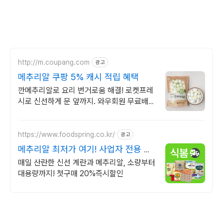
http://m.coupang.com
광고
메추리알 쿠팡 5% 캐시 적립 혜택
깐메추리알로 요리 번거로움 해결! 로켓프레
시로 신선하게 문 앞까지. 와우회원 무료배
송, 30일 반품 보장! 다양한 메추리알 요리에
활용.
https://www.foodspring.co.kr/
광고
메추리알 최저가 여기! 사업자 전용 특
가
매일 산란한 신선 계란과 메추리알, 소량부터
대용량까지! 첫구매 20%즉시할인
(새창열림)