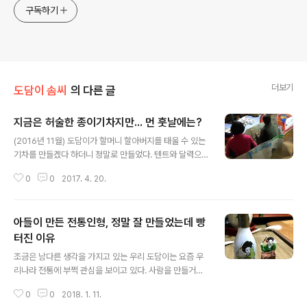
구독하기
더보기
도담이 솜씨
의 다른 글
지금은 허술한 종이기차지만... 먼 훗날에는?
글 내용
(2016년 11월) 도담이가 할머니 할아버지를 태울 수 있는
기차를 만들겠다 하더니 정말로 만들었다. 텐트와 달력으
로~~~ㅋ 기차 칸칸마다 의자와 문... 등 내부 모습을 세심
0
0
2017. 4. 20.
하게 표현하려고 노력한 것이 보인다. 이거 만드느라 밤잠
도 못이루고 버거워하길래 색칠하고 붙이는 건 조금 도와
주었다. ^^ 만든다고 고생했는데 인증샷은 남겨야지?? 할
아들이 만든 전통인형, 정말 잘 만들었는데 빵
머니 할아버지 태우고 뿌듯해하며 기차를 운전하는 도담이
^^ 손자 덕분에 즐거워하시는 부모님^^ 비록 지금은 허술
터진 이유
글 내용
한 종이기차지만 먼 훗날에는 도담이 머릿속에 남아있는
조금은 남다른 생각을 가지고 있는 우리 도담이는 요즘 우
이 기차가 아주 멋지게 재탄생할 지도 모를일이다. 나중에
리나라 전통에 부쩍 관심을 보이고 있다. 사람을 만들거나
는 진짜로 기차를 만들거라고 입버릇처럼 말하는 도담이의
그림을 그려도 꼭 한복을 입히고 책도 전래동화나 우리나
꿈과 상상이 이루어진다면^^
0
0
2018. 1. 11.
라 옛 위인들 위주로 읽는다. 얼마전엔 다이소에 살 것이 있