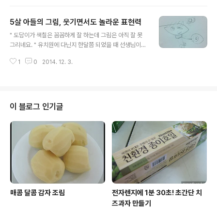
어서 들렀다가 도담이가 갖고 싶어해서 사준 것도 전통인
형이었다. 그것도 여자만 둘을... 젊은 여인은 이름도 붙여
5살 아들의 그림, 웃기면서도 놀라운 표현력
줬다. '신사임당'이라고 ^^ 관심사가 그렇다보니 그런 것만
글 내용
보이는지... 이번에 외갓집에 갔을 땐 병에 그려진 여인을
" 도담이가 색칠은 꼼꼼하게 잘 하는데 그림은 아직 잘 못
클레이로 떡하니 만들어냈다. 어쩜 이걸 만들 생각을 했을
그리네요. " 유치원에 다닌지 한달쯤 되었을 때 선생님이
까? 가족들이 모두 감탄을 하니 도담이 어깨가 으쓱거렸다.
하신 말씀이다. 하지만 시간이 지나면서 조금씩 표현이 늘
항상 그 자리에 있었지만 별관심도 없었던 술병이었는데
1
0
2014. 12. 3.
기 시작하고 많이 서툴지만 엄마 얼굴이랑 할머니, 할아버
예쁜 한복을 입고 장구를 치고 있는 여인의 그림이 도담이
지 얼굴도 그려주곤 했다. 그런던 어느날 도담이 방에서 발
의 눈에는 특별하게 보였던 것 ..
견한 그림 하나... 자기 사진이라며 장난감 주방옆에 떡하니
붙여놓았는데 보고 빵 터짐 ㅋㅋ 주방놀이를 좋아하는 우
리아들 그림도 요리하는 걸 그렸다. 달걀프라이를 공중에
이 블로그 인기글
던져 뒤집는...(아마도...) ㅋㅋ 어쩜 이런 그림을 그릴 생각
을 했을까나?? 지금 도담이의 꿈은 " 요리사 " 얼마전 유치
원 참여수업 때도 자기는 요리를 잘한다고 발표를 해서 웃
음을 자아내더니 정말로 요리사가 될려는지? 이 사진(도담
이는 사진이라고 표현함)..
매콤 달콤 감자 조림
전자렌지에 1분 30초! 초간단 치
즈과자 만들기