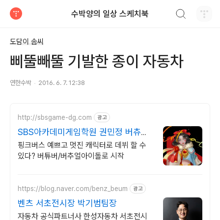
검색하기
수박양의 일상 스케치북
티스토리
도담이 솜씨
삐뚤빼뚤 기발한 종이 자동차
연한수박
2016. 6. 7. 12:38
http://sbsgame-dg.com
광고
SBS아카데미게임학원 권민정 버츄얼/
라투디/VR 전문교육
핑크버스 예쁘고 멋진 캐릭터로 데뷔 할 수
있다? 버튜버/버추얼아이돌로 시작
https://blog.naver.com/benz_beum
광고
벤츠 서초전시장 박기범팀장
자동차 공식파트너사 한성자동차 서초전시