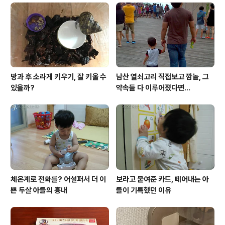
방과 후 소라게 키우기, 잘 키울 수
남산 열쇠고리 직접보고 깜놀, 그
있을까?
약속들 다 이루어졌다면...
체온계로 전화를? 어설퍼서 더 이
보라고 붙여준 카드, 떼어내는 아
쁜 두살 아들의 흉내
들이 기특했던 이유