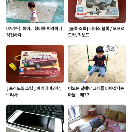
바닥분수 놀이... 형아들 따라하다
[블록 조립] 다이소 블록 / 오프로
식겁하다
드카, 킥보드
[ 프라모델 조립 ] 아카데미과학,
비오는 날에만 그네를 타야겠다는
브리사
아들... 왜??