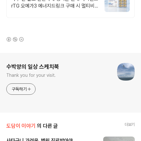
rTG 오메가3 에너지드링크 구매 시 멀티비
타민 이뮨샷 증정! 최대 60% 할인!
(새창열림)
로그 정보
수박양의 일상 스케치북
Thank you for your visit.
구독하기
더보기
도담이 이야기
의 다른 글
사타구니 가려움, 병원 진료받아야