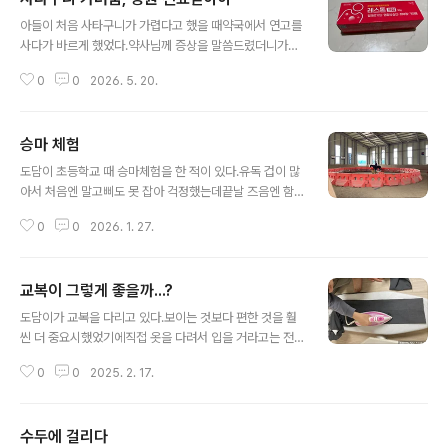
글 내용
아들이 처음 사타구니가 가렵다고 했을 때약국에서 연고를
사다가 바르게 했었다.약사님께 증상을 말씀드렸더니가장
효과가 좋았다고 하시면서레스톤 크림을 추천해 주셨는데
0
0
2026. 5. 20.
며칠이 지나도 증상이 나아지지 않았다. 결국 병원으로~~
의사 선생님께서 환부를 살펴보시고정말 많이 가려웠겠다
고 하셨다.가려움이 심해지고 물집까지 생기고 나서야나에
승마 체험
게 얘기를 한 거였다.ㅠㅠ전에 발랐던 것과는 성분이 다른
글 내용
연고와먹는 약도 처방받았다.약도 함께 먹어서인지조금씩
도담이 초등학교 때 승마체험을 한 적이 있다.유독 겁이 많
가려움이 완화되기 시작했고물집 생긴 것도두드러기처럼
아서 처음엔 말고삐도 못 잡아 걱정했는데끝날 즈음엔 함
올라온 것도점차 가라앉았다.그런데 증상이 완전히 사라지
께 체험을 시작한 다른 아이들과 속도를 맞추었다.학교 공
진 않아서한 달이 넘게 약을 먹었고연고는 아직도 바르고
0
0
2026. 1. 27.
지로 알게 되어 저렴하게 승마체험을 할 수 있어 좋았지만1
있다.도담이가 처음 나에게 얘기했을 때,아니 증상이 나타
0회로 끝나니 많이 아쉬웠었다. 중학교 때도 승마체험을
났을 때바로 병원에 갔더라면좀 더 빨리 나았을 텐데... 사
할 기회가 생겼다.정부 지원 행사로 저렴하게 체험을 할 수
타..
교복이 그렇게 좋을까...?
있다고 남편이 신청을 했었다.그래도 한 번 해봤다고 곧잘
글 내용
타는 모습이 멋져 보였다.도담이가 원하면 정식으로 승마
도담이가 교복을 다리고 있다.보이는 것보다 편한 것을 훨
를 배우게 할까도 생각했지만별로 그러고 싶지 않아 해서
씬 더 중요시했었기에직접 옷을 다려서 입을 거라고는 전
그냥 체험으로 끝냈다. 승마장 입구엔 카페가 있어서 아이
혀 생각하지 못했었다.오히려 교복이 불편하다며 싫어할까
가 승마체험을 하는 동안 여기서 차 마시면서 기다리니 좋
0
0
2025. 2. 17.
봐 걱정했는데 괜한 걱정이었다.내가 다리는 게 못 미더운
았다. 승마체험이 아닌데도 아이들 데리고 오는 분들이 있
지 직접 다림질까지 하고옷걸이에 걸어서 차곡차곡 정리도
었는데카페에서 차를 주문하면 옆에 ..
잘 한다.오직 교복만!! (다른 것도 이렇게 잘 정리하면 좋으
수두에 걸리다
련만~) "교복이 그렇게 좋아?"고개만 끄덕."왜? 불편하잖
글 내용