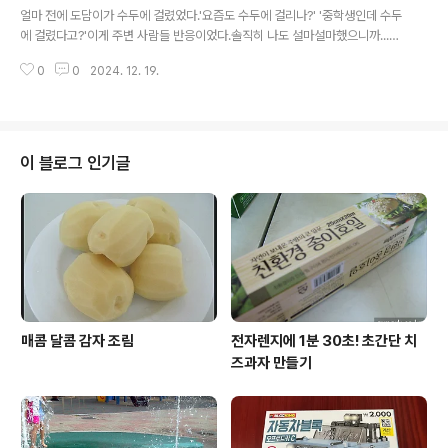
아?""왜 불편하다고 생각해? 편한데~"교복이 좋은 이유를
얼마 전에 도담이가 수두에 걸렸었다.'요즘도 수두에 걸리나?' '중학생인데 수두
물었다가오히려 교복의 불편한 부분을 내가 설명하고 있었
에 걸렸다고?'이게 주변 사람들 반응이었다.솔직히 나도 설마설마했으니까...예
다. 처음에 도담이가 직접 다림질을 한다고 했을 땐 불안했
방접종을 했기 때문에 안 걸릴 거라고 생각했다.하지만 예방접종을 했더라도 전
다.데이진 않을까, 옷이 상하진 않을까...하지만 지금은 나
0
0
2024. 12. 19.
염되거나 면역력 저하로 걸릴 수 있다고 한다.도담이는 전염은 아닌 것 같고 최
보다 잘 다리는 것 같다. ^^;;
근에 피로가 쌓여서 면역력이 떨어진 듯하다.의사 선생님 말씀이 수두는 어릴
때일수록 가볍게 앓는다고 했다.나이가 들수록 통증도 심해지고 합병증에 걸릴
위험도 크다면서. 합병증 없이 지나간 것도수포가 난 자리에 흉터가 남지 않은
것도 참 다행이다. [ 도담이 수두 증상 ]*첫째 날밤에 머리가 아프다고 함. 열 3
이 블로그 인기글
8도 이상 - 해열제 먹고 떨어짐*둘째 날오후까지 괜찮다가 밤에 열이 오르기 시
작 - 해열제 ..
매콤 달콤 감자 조림
전자렌지에 1분 30초! 초간단 치
즈과자 만들기