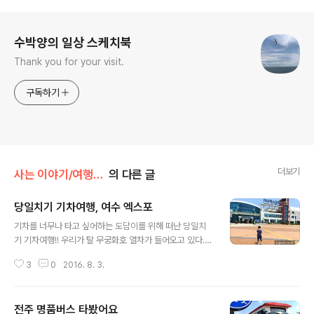
로그 정보
수박양의 일상 스케치북
Thank you for your visit.
구독하기
더보기
사는 이야기/여행...나들이...
의 다른 글
당일치기 기차여행, 여수 엑스포
글 내용
기차를 너무나 타고 싶어하는 도담이를 위해 떠난 당일치
기 기차여행!! 우리가 탈 무궁화호 열차가 들어오고 있다.
실제 기차 모습을 자세히 보려고 눈을 떼지 못하는 도담이
3
0
2016. 8. 3.
ㅋㅋ 무궁화호를 타고 도착한 곳은 여수 엑스포^^ 아빠가
너무 바빠서 함께 가지 못했기에 기차역에서 가까운 곳을
찾다가 선택한 곳이었다. 기차역에서 나오면 바로 맞은편
전주 명품버스 타봤어요
에 여수 엑스포 박람회장이 보인다. 그냥 길만 건너면 된다