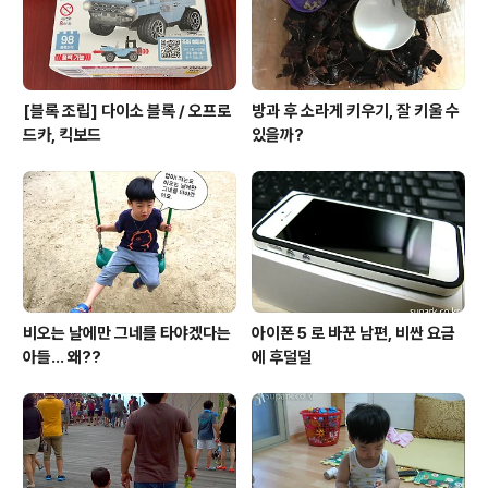
[블록 조립] 다이소 블록 / 오프로
방과 후 소라게 키우기, 잘 키울 수
드카, 킥보드
있을까?
비오는 날에만 그네를 타야겠다는
아이폰 5 로 바꾼 남편, 비싼 요금
아들... 왜??
에 후덜덜