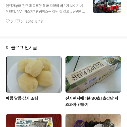
글 내용
는... ㅋ 마침 업사이클링 페스티벌 기간이어서 쓰레기를 재
언젠가부터 전주에 독특한 색과 모양의 버스가 보이기 시
활용해서 만든 여러 작품들이 전시되어 있었다. 입장료도
작했다. 무슨 버스지? 관광버스는 아닌 것 같고... 신랑에게
따로 없공~~ 이런거 좋다~~ ㅋ 그냥 작품 구경만 하는 게
물었더니 인터넷에 검색하면 나온다고... ㅠㅠ 그래서 검색
아니라 직접 뽀로로 시소도 타보고 냄비, 생수병, 여행가
0
0
2016. 5. 19.
했다. 전주 빨간버스로 검색하니 죽~ 나오더라. 명품버스
방... 등으로 만든 드럼 연주도 해보고~ 동요가 흘러나오는
라 부르지만 일반 시내버스와 요금도 같고 노선도 같다. 내
생명의 나무에서 그네도 탈 ..
친김에 도담이와 빨간버스 타러 Go Go~~ 우리의 목적은
오로지 명품버스를 타보는 거였다. 그래서 종점인 전주역
에서 종점인 금산사까지 가보기로 했다. 버스 모양이 독특
이 블로그 인기글
하니 도담이도 더욱 관심을 보이며 빨리 타고 싶어했다. 다
른 지역에서 온 듯 보이는 아가씨들도 명품버스를 배경으
로 사진을 찍었다. 버스 출발 시간이 되자 멋진 유니폼을 입
으신 기사님이 오셨다. 기사님 사진을 못찍은 게 좀 아쉽다.
버스 내부도 특이했다. 옛날..
매콤 달콤 감자 조림
전자렌지에 1분 30초! 초간단 치
즈과자 만들기