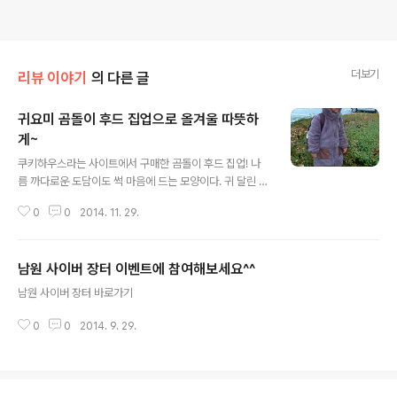
더보기
리뷰 이야기
의 다른 글
귀요미 곰돌이 후드 집업으로 올겨울 따뜻하
게~
글 내용
쿠키하우스라는 사이트에서 구매한 곰돌이 후드 집업! 나
름 까다로운 도담이도 썩 마음에 드는 모양이다. 귀 달린 점
퍼를 사달라해서 찾다가 발견한 건데 득템한 기분~ 첨에
0
0
2014. 11. 29.
제품 받고 조금 얇은 느낌이었지만 가볍고 따뜻하고 부담
없이 입힐 수 있어서 좋은 듯~ 목까지 따뜻하게 입힐 수 있
는 것도 맘에들고 모자 잘 안쓰려고 하는 도담이가 이 옷은
남원 사이버 장터 이벤트에 참여해보세요^^
꼭 모자를 쓰려고한다. ㅋ 사이즈가 좀 커 보이지만 일부러
글 내용
한사이즈 크게 주문했다. 9호가 4~5세용이고 11호가 5~
남원 사이버 장터 바로가기
6세용인데 나는 11호로 ㅋㅋ 옷 자체도 외투라 조금 크게
나온것 같기도 하다. 참고로 도담이는 키가 103cm 몸무게
0
0
2014. 9. 29.
는 17kg 정도임. 처음 이 옷 입고 유치원 갔던 날~~ 선생
님도 도담이 옷 넘 귀엽다공~~ 사진보다 실물이 더 예쁜
것 같다. 사실 ..