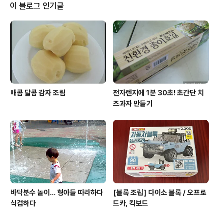
이 블로그 인기글
매콤 달콤 감자 조림
전자렌지에 1분 30초! 초간단 치
즈과자 만들기
바닥분수 놀이... 형아들 따라하다
[블록 조립] 다이소 블록 / 오프로
식겁하다
드카, 킥보드