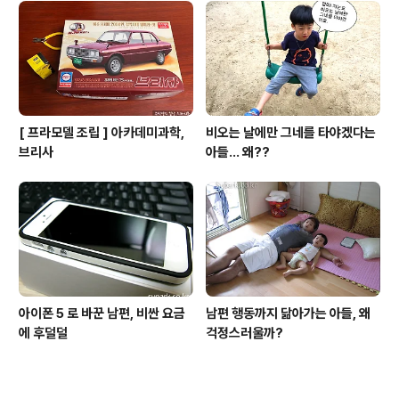
[ 프라모델 조립 ] 아카데미과학,
비오는 날에만 그네를 타야겠다는
브리사
아들... 왜??
아이폰 5 로 바꾼 남편, 비싼 요금
남편 행동까지 닮아가는 아들, 왜
에 후덜덜
걱정스러울까?