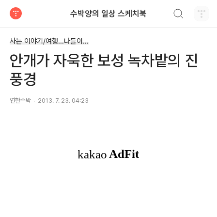
검색하기
수박양의 일상 스케치북
티스토리
사는 이야기/여행...나들이...
안개가 자욱한 보성 녹차밭의 진
풍경
연한수박
2013. 7. 23. 04:23