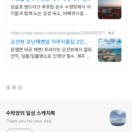
럭셔리 힐링숙소
모슬포 랜드마크 루프탑 온수 수영장에서 아
이들과 함께 노는 감성 숙소, 바베큐시설 제
주남쪽 중문 모슬포 여행에 딱, 가족맞춤 독
채숙소, 도보가능 맛집 편의시설
https://map.naver.com/p/entry/place/2084915971
광고
오션뷰 코난해변앞 자쿠지돌집 2인
~10인 대가족/단체예약
문열면 바로 해변! 프라이빗 오션뷰에서 힐링
만끽, 일몰/일출명소로 인생샷 필수. 제주 감
성 예쁘다고 소문난 힐링스테이, 바배큐불멍,
스파족욕, 제주바다보러오세요
(새창열림)
로그 정보
수박양의 일상 스케치북
Thank you for your visit.