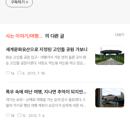
구독하기
더보기
사는 이야기/여행...나들이...
의 다른 글
세계문화유산으로 지정된 고인돌 공원 가보니
글 내용
화순 고인돌 공원 입구~ 여행가서 가장 먼저 들른 곳이 화
순 고인돌 공원이었다. 아침도 먹는둥 마는둥 하고 점심때
도 한참 지난 뒤라 군것질을 했어도 허기가 지는데 남편은
16
6
2013. 7. 18.
배도 안고픈지 세계문화유산으로 지정된 곳이라며 꼭 들러
줘야 한단다. 커다란 고인돌 모양의 입구??? 고인돌 공원으
로 가는 입구가 맞는 것 같긴 한데 차로 한참을 더 들어가서
폭우 속에 떠난 여행, 지나면 추억이 되지만...
야 관리하시는 분을 뵐 수 있었다. 휑~한 주차장에 관리실
글 내용
처럼 보이는 건물이 덩그러니 관리하시는 분이 그 앞에서
여기는 보성~ 남해로 여행을 가는 길에 잠시 들렀었다. 5
앉아계셨는데 우리를 보시고는 안내책자를 건내주시며 방
월에 가기로 했던 여행 계획이 도담이가 심하게 아픈 바람
명록에 이름과 주소를 적어달라셨다. 입장료는 무료!! 특이
에 한달 쯤 늦어지자 남편은 폭우가 쏟아진다고 하는데도
했던 것은 일반 다른 공원들과는 달리 차를 타고 가면서 구
18
12
2013. 7. 4.
기어코 여행길에 올랐다. 서울에서 남해로... 먼 길을 가야
경을 한다는 거였다. 주차장이 휑~했던 것이 비가 와서 그
하는데 앞이 보이지 않을 정도로 비가 퍼부을 때는 이러다
런 것만은 아니었나보다. 차를 타고..
사고라도 나면 어쩌나 겁이 덜컥 났었다. 다행히 비가 계속