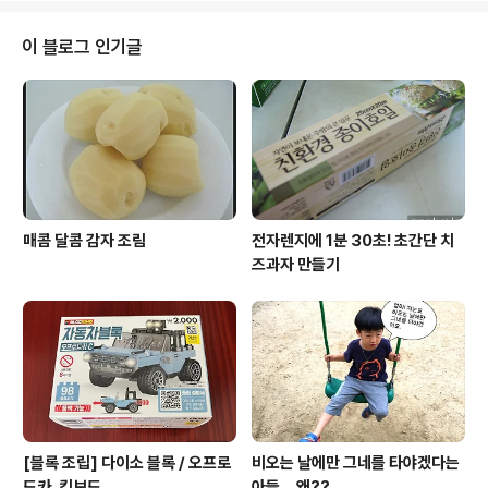
그렇게 퍼붓진 않아서 가는 길에 고인돌 공원에도 들르고
보성 녹차밭도 둘러봤다. 오락가락 하는 비 덕분에 간간히
이 블로그 인기글
사진도 찍을 수 있었다. 안개가 자욱한 보성 녹차밭... 저 사
진 뒤로 푸르른 녹차들이 보여야 하는데 누가 이 사진만 보
고 보성인 줄 알까? 남편은 평생에 이런 경치는 한 번 보기
도 힘들다면서 그렇게 스스로 위안을 삼는 듯 했다. 보성에
왔으니 녹차 맛은 ..
매콤 달콤 감자 조림
전자렌지에 1분 30초! 초간단 치
즈과자 만들기
[블록 조립] 다이소 블록 / 오프로
비오는 날에만 그네를 타야겠다는
드카, 킥보드
아들... 왜??