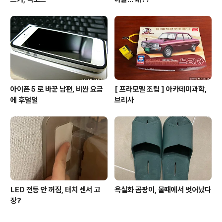
아이폰 5 로 바꾼 남편, 비싼 요금
[ 프라모델 조립 ] 아카데미과학,
에 후덜덜
브리사
LED 전등 안 꺼짐, 터치 센서 고
욕실화 곰팡이, 물때에서 벗어났다
장?